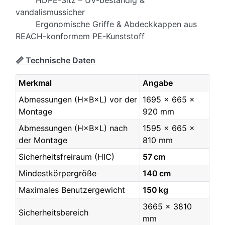
vandalismussicher
Ergonomische Griffe & Abdeckkappen aus
REACH-konformem PE-Kunststoff
📏 Technische Daten
Merkmal
Angabe
Abmessungen (H×B×L) vor der
1695 x 665 x
Montage
920 mm
Abmessungen (H×B×L) nach
1595 x 665 x
der Montage
810 mm
Sicherheitsfreiraum (HIC)
57 cm
Mindestkörpergröße
140 cm
Maximales Benutzergewicht
150 kg
3665 x 3810
Sicherheitsbereich
mm