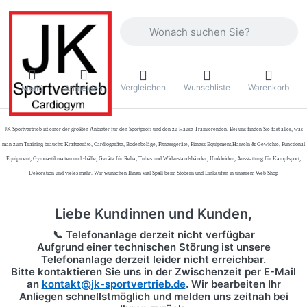
Geben Sie einen Suchbegriff ein. Währ
Vergleichen
Wunschliste
Warenkorb
Menü
Anmelden
JK Sportvertrieb
ist einer der größten Anbieter für den Sportprofi und den zu Hause Trainierenden. Bei uns finden Sie fast alles, was
man zum Training braucht: Kraftgeräte, Cardiogeräte, Bodenbeläge, Fitnessgeräte, Fitness Equipment,Hanteln & Gewichte, Functional
Equipment, Gymnastikmatten und -bälle, Geräte für Reha, Tubes und Widerstandsbänder, Umkleiden, Ausstattung für Kampfsport,
Dekoration und vieles mehr. Wir wünschen Ihnen viel Spaß beim Stöbern und Einkaufen in unserem Web Shop
Liebe Kundinnen und Kunden,
📞 Telefonanlage derzeit nicht verfügbar
Aufgrund einer technischen Störung ist unsere
Telefonanlage derzeit leider nicht erreichbar.
Bitte kontaktieren Sie uns in der Zwischenzeit per
E-Mail
an
kontakt@jk-sportvertrieb.de
. Wir bearbeiten Ihr
Anliegen schnellstmöglich und melden uns zeitnah bei