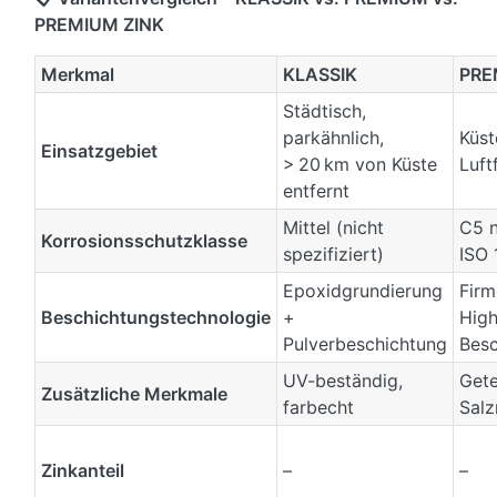
PREMIUM ZINK
Merkmal
KLASSIK
PRE
Städtisch,
parkähnlich,
Küst
Einsatzgebiet
> 20 km von Küste
Luft
entfernt
Mittel (nicht
C5 
Korrosionsschutzklasse
spezifiziert)
ISO 
Epoxidgrundierung
Firm
Beschichtungstechnologie
+
High
Pulverbeschichtung
Besc
UV-beständig,
Gete
Zusätzliche Merkmale
farbecht
Sal
Zinkanteil
–
–