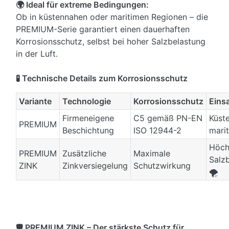
🌍 Ideal für extreme Bedingungen:
Ob in küstennahen oder maritimen Regionen – die
PREMIUM-Serie garantiert einen dauerhaften
Korrosionsschutz, selbst bei hoher Salzbelastung
in der Luft.
🧪 Technische Details zum Korrosionsschutz
Variante
Technologie
Korrosionsschutz
Eins
Firmeneigene
C5 gemäß PN-EN
Küst
PREMIUM
Beschichtung
ISO 12944-2
marit
Höch
PREMIUM
Zusätzliche
Maximale
Salz
ZINK
Zinkversiegelung
Schutzwirkung
🌪️
🛡️ PREMIUM ZINK – Der stärkste Schutz für