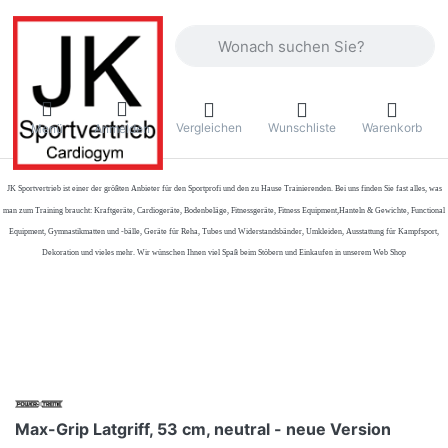
Geben Sie einen Suchbegriff ein. Währ
Vergleichen
Wunschliste
Warenkorb
Menü
Anmelden
JK Sportvertrieb
ist einer der größten Anbieter für den Sportprofi und den zu Hause Trainierenden. Bei uns finden Sie fast alles, was
man zum Training braucht: Kraftgeräte, Cardiogeräte, Bodenbeläge, Fitnessgeräte, Fitness Equipment,Hanteln & Gewichte, Functional
Equipment, Gymnastikmatten und -bälle, Geräte für Reha, Tubes und Widerstandsbänder, Umkleiden, Ausstattung für Kampfsport,
Dekoration und vieles mehr. Wir wünschen Ihnen viel Spaß beim Stöbern und Einkaufen in unserem Web Shop
Max-Grip Latgriff, 53 cm, neutral - neue Version