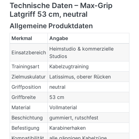
Technische Daten – Max-Grip
Latgriff 53 cm, neutral
Allgemeine Produktdaten
Merkmal
Angabe
Heimstudio & kommerzielle
Einsatzbereich
Studios
Trainingsart
Kabelzugtraining
Zielmuskulatur
Latissimus, oberer Rücken
Griffposition
neutral
Griffbreite
53 cm
Material
Vollmaterial
Beschichtung
gummiert, rutschfest
Befestigung
Karabinerhaken
Kompatibilität
alle gängigen Kabelzüge