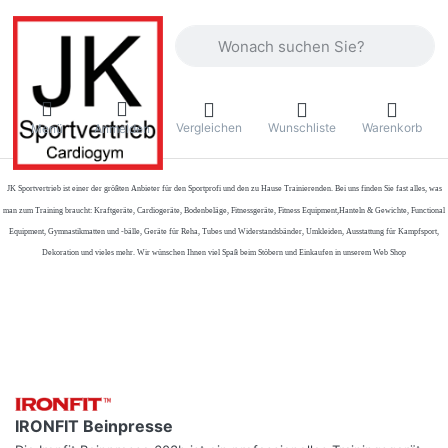
Geben Sie einen Suchbegriff ein. Währ
Vergleichen
Wunschliste
Warenkorb
Menü
Anmelden
JK Sportvertrieb
ist einer der größten Anbieter für den Sportprofi und den zu Hause Trainierenden. Bei uns finden Sie fast alles, was
man zum Training braucht: Kraftgeräte, Cardiogeräte, Bodenbeläge, Fitnessgeräte, Fitness Equipment,Hanteln & Gewichte, Functional
Equipment, Gymnastikmatten und -bälle, Geräte für Reha, Tubes und Widerstandsbänder, Umkleiden, Ausstattung für Kampfsport,
Dekoration und vieles mehr. Wir wünschen Ihnen viel Spaß beim Stöbern und Einkaufen in unserem Web Shop
IRONFIT Beinpresse