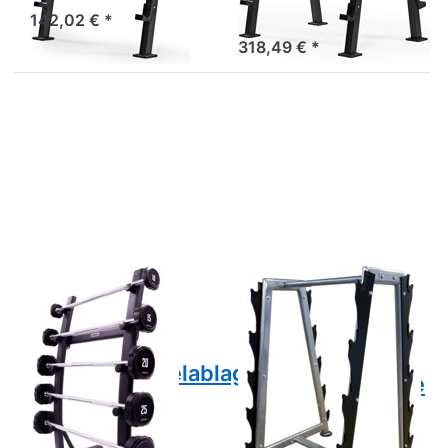
Langhanteln
142,02 € *
6 Tage
318,49 € *
Drücken Sie ENTER
Drücken Sie
für mehr Optionen zu
ENTER für mehr
Jordan
Optionen zu
Kompakthantelablage
POWER-
- 5-fach -
EXTREME SZ- &
freistehend
Langhantelablage
R-HJ84C
Zu diesem Produkt liegen noch keine Bewertungen 
Zu diesem Produkt 
JORDAN FITNESS
POWER-XTREME
EQUIPMENT
POWER-
Jordan
EXTREME SZ- &
Kompakthantelablage
Langhantelablage
- 5-fach -
R-HJ84C
freistehend
Die POWER-EXTREME