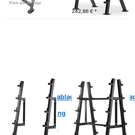
Preis auf Anfrage
6 Tage
242,86 € *
Drücken Sie ENTER
Drücken Sie ENTER
für mehr Optionen zu
für mehr Optionen zu
Kompakthantelablage
Kompakthantelablage
5-fach -
- 10-fach - beidseitig
Wandbefestigung
- freistehend
Zu diesem Produkt liegen noch keine Bewertungen 
Zu diesem Produkt 
IRONSPORTS
IRONSPORTS
Kompakthantelablage
Kompakthantelabla
5-fach -
- 10-fach -
Wandbefestigung
beidseitig -
freistehend
Hantelständer zur
Wandmontage zum
Kompakthantelablage
Deponieren von 5 Hanteln
6 Tage
beidseitig für 10