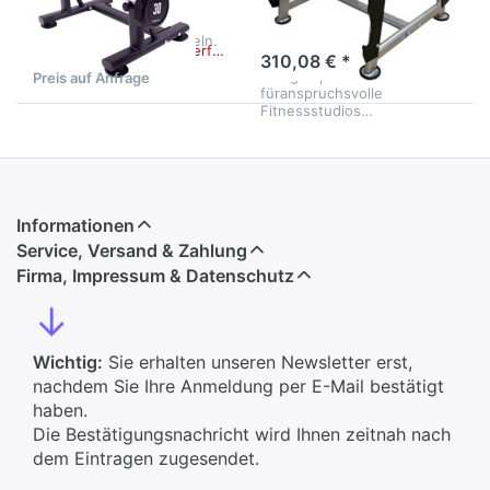
Freistehender
Hantelablage R-HJ84C
Hantelständer zum
überzeugt durch ihre
4-5 Tage
Deponieren von 5 Hanteln.
extrem stabile Konstruktion
Demnächst wieder verfügbar
und ihr elegantes Oval-
310,08 € *
Design –perfekt
Preis auf Anfrage
füranspruchsvolle
Fitnessstudios…
Informationen
Service, Versand & Zahlung
Firma, Impressum & Datenschutz
↓
Wichtig:
Sie erhalten unseren Newsletter erst,
nachdem Sie Ihre Anmeldung per E-Mail bestätigt
haben.
Die Bestätigungsnachricht wird Ihnen zeitnah nach
dem Eintragen zugesendet.