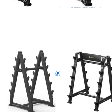
aus hochbe…
entwickelt. Mit seiner
durchdachten vertikalen B…
Drücken Sie ENTER
Drücken Sie ENTER
für mehr Optionen zu
für mehr Optionen zu
Evolve
Kompakthantelständer
Kompakthantelablage
für Langhanteln für 10
10-fach - beidseitig -
Kompakthanteln
freistehend
STR05 HMS
Zu diesem Produkt liegen noch keine Bewertungen 
Zu diesem Produkt 
EVOLVE
HMS
Evolve
Kompakthantelstän
Kompakthantelablage
für Langhanteln
10-fach -
für 10
beidseitig -
Kompakthanteln
freistehend
STR05 HMS
Die Evolve
Der Kompakthantelständer
Kompakthantelablage ist die
STR05 HMS ist die ideale
ideale, platzsparende
Lösung zur sicheren und
6 Tage
4-5 Tage
Lösung für Ihr Home-Gym.
ordentlichen Aufbewahrung