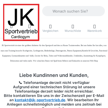
Geben Sie einen Suchbegriff ein. Währ
Vergleichen
Wunschliste
Warenkorb
Menü
Anmelden
JK Sportvertrieb
ist einer der größten Anbieter für den Sportprofi und den zu Hause Trainierenden. Bei uns finden Sie fast alles, was
man zum Training braucht: Kraftgeräte, Cardiogeräte, Bodenbeläge, Fitnessgeräte, Fitness Equipment,Hanteln & Gewichte, Functional
Equipment, Gymnastikmatten und -bälle, Geräte für Reha, Tubes und Widerstandsbänder, Umkleiden, Ausstattung für Kampfsport,
Dekoration und vieles mehr. Wir wünschen Ihnen viel Spaß beim Stöbern und Einkaufen in unserem Web Shop
Liebe Kundinnen und Kunden,
📞 Telefonanlage derzeit nicht verfügbar
Aufgrund einer technischen Störung ist unsere
Telefonanlage derzeit leider nicht erreichbar.
Bitte kontaktieren Sie uns in der Zwischenzeit per
E-Mail
an
kontakt@jk-sportvertrieb.de
. Wir bearbeiten Ihr
Anliegen schnellstmöglich und melden uns zeitnah bei