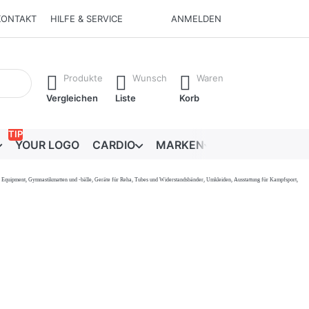
KONTAKT
HILFE & SERVICE
ANMELDEN
Ergebnisse. Drücken Sie die Eingabetaste, um alle Ergebnisse 
Produkte
Wunsch
Waren
Vergleichen
Liste
Korb
TIP
YOUR LOGO
CARDIO
MARKEN
RATGEBER
onal Equipment, Gymnastikmatten und -bälle, Geräte für Reha, Tubes und Widerstandsbänder, Umkleiden, Ausstattung für Kampfsport,