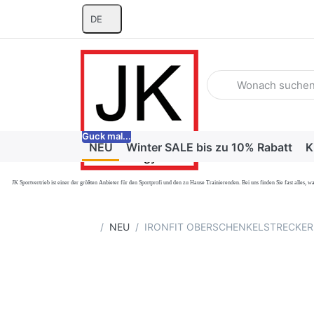
DE
Geben Sie einen Suchb
Guck mal...
NEU
Winter SALE bis zu 10% Rabatt
K
JK Sportvertrieb
ist einer der größten Anbieter für den Sportprofi und den zu Hause Trainierenden. Bei uns finden Sie fast alle
Startseite
NEU
IRONFIT OBERSCHENKELSTRECKER