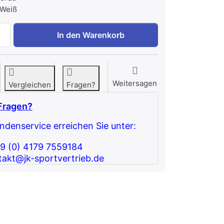
 Weiß
IRONFIT OBERSCHENKELSTRECKER zu 3.765,55 €, Menge 
In den Warenkorb
Weitersagen
Vergleichen
Fragen?
Fragen?
denservice erreichen Sie unter:
49 (0) 4179 7559184
takt@jk-sportvertrieb.de