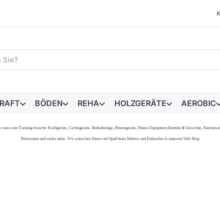
egriff ein. Während Sie tippen, erscheinen automatisch erste 
RAFT
BÖDEN
REHA
HOLZGERÄTE
AEROBIC
s, was man zum Training braucht: Kraftgeräte, Cardiogeräte, Bodenbeläge, Fitnessgeräte, Fitness Equipment,Hanteln & Gewichte, Functi
Dekoration und vieles mehr. Wir wünschen Ihnen viel Spaß beim Stöbern und Einkaufen in unserem Web Shop