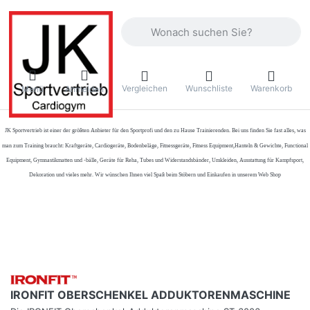
Geben Sie einen Suchbegriff ein. Währ
Vergleichen
Wunschliste
Warenkorb
Menü
Anmelden
JK Sportvertrieb
ist einer der größten Anbieter für den Sportprofi und den zu Hause Trainierenden. Bei uns finden Sie fast alles, was
man zum Training braucht: Kraftgeräte, Cardiogeräte, Bodenbeläge, Fitnessgeräte, Fitness Equipment,Hanteln & Gewichte, Functional
Equipment, Gymnastikmatten und -bälle, Geräte für Reha, Tubes und Widerstandsbänder, Umkleiden, Ausstattung für Kampfsport,
Dekoration und vieles mehr. Wir wünschen Ihnen viel Spaß beim Stöbern und Einkaufen in unserem Web Shop
IRONFIT OBERSCHENKEL ADDUKTORENMASCHINE