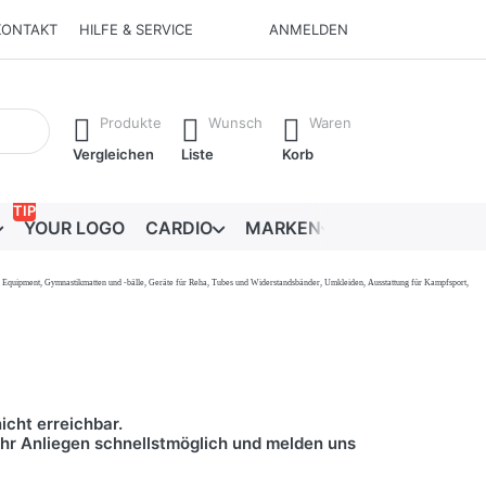
KONTAKT
HILFE & SERVICE
ANMELDEN
Ergebnisse. Drücken Sie die Eingabetaste, um alle Ergebnisse 
Produkte
Wunsch
Waren
Vergleichen
Liste
Korb
TIP
YOUR LOGO
CARDIO
MARKEN
RATGEBER
onal Equipment, Gymnastikmatten und -bälle, Geräte für Reha, Tubes und Widerstandsbänder, Umkleiden, Ausstattung für Kampfsport,
icht erreichbar.
 Ihr Anliegen schnellstmöglich und melden uns