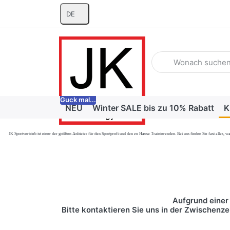
DE
Geben Sie einen Suchb
Guck mal...
NEU
Winter SALE bis zu 10% Rabatt
K
JK Sportvertrieb
ist einer der größten Anbieter für den Sportprofi und den zu Hause Trainierenden. Bei uns finden Sie fast alle
Aufgrund einer 
Bitte kontaktieren Sie uns in der Zwischenze