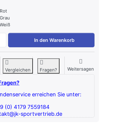
 Rot
 Grau
 Weiß
IRONFIT Hack Squat zu 3.366,39 €, Menge 1.
In den Warenkorb
Weitersagen
Vergleichen
Fragen?
Fragen?
denservice erreichen Sie unter:
49 (0) 4179 7559184
takt@jk-sportvertrieb.de