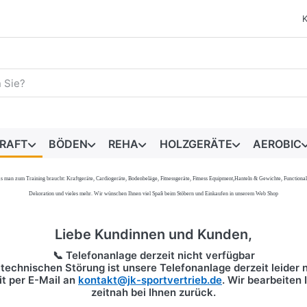
egriff ein. Während Sie tippen, erscheinen automatisch erste 
RAFT
BÖDEN
REHA
HOLZGERÄTE
AEROBIC
s, was man zum Training braucht: Kraftgeräte, Cardiogeräte, Bodenbeläge, Fitnessgeräte, Fitness Equipment,Hanteln & Gewichte, Functi
Dekoration und vieles mehr. Wir wünschen Ihnen viel Spaß beim Stöbern und Einkaufen in unserem Web Shop
Liebe Kundinnen und Kunden,
📞 Telefonanlage derzeit nicht verfügbar
technischen Störung ist unsere Telefonanlage derzeit leider n
it per
E-Mail
an
kontakt@jk-sportvertrieb.de
. Wir bearbeiten
zeitnah bei Ihnen zurück.