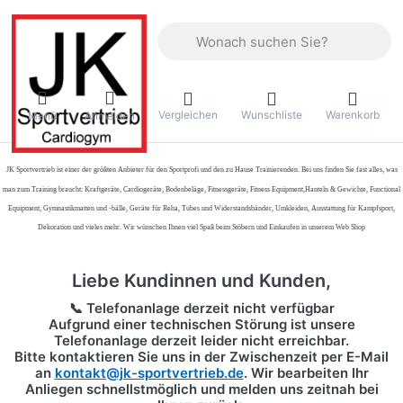
Geben Sie einen Suchbegriff ein. Währ
Vergleichen
Wunschliste
Warenkorb
Menü
Anmelden
JK Sportvertrieb
ist einer der größten Anbieter für den Sportprofi und den zu Hause Trainierenden. Bei uns finden Sie fast alles, was
man zum Training braucht: Kraftgeräte, Cardiogeräte, Bodenbeläge, Fitnessgeräte, Fitness Equipment,Hanteln & Gewichte, Functional
Equipment, Gymnastikmatten und -bälle, Geräte für Reha, Tubes und Widerstandsbänder, Umkleiden, Ausstattung für Kampfsport,
Dekoration und vieles mehr. Wir wünschen Ihnen viel Spaß beim Stöbern und Einkaufen in unserem Web Shop
Liebe Kundinnen und Kunden,
📞 Telefonanlage derzeit nicht verfügbar
Aufgrund einer technischen Störung ist unsere
Telefonanlage derzeit leider nicht erreichbar.
Bitte kontaktieren Sie uns in der Zwischenzeit per
E-Mail
an
kontakt@jk-sportvertrieb.de
. Wir bearbeiten Ihr
Anliegen schnellstmöglich und melden uns zeitnah bei