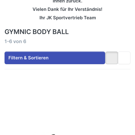
Ihnen zurück.
Vielen Dank für Ihr Verständnis!
Ihr JK Sportvertrieb Team
GYMNIC BODY BALL
Suchergebnisse:
1-6
von
6
Filtern & Sortieren
Drücken
Drücken
Sie
Sie ENTER
ENTER
für mehr
für mehr
Optionen
Optionen
zu Hand
zu
Pumpe
Gymnic
(Zweikanal)
Body
Ball