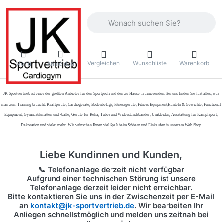
Geben Sie einen Suchbegriff ein. Währ
Vergleichen
Wunschliste
Warenkorb
Menü
Anmelden
JK Sportvertrieb
ist einer der größten Anbieter für den Sportprofi und den zu Hause Trainierenden. Bei uns finden Sie fast alles, was
man zum Training braucht: Kraftgeräte, Cardiogeräte, Bodenbeläge, Fitnessgeräte, Fitness Equipment,Hanteln & Gewichte, Functional
Equipment, Gymnastikmatten und -bälle, Geräte für Reha, Tubes und Widerstandsbänder, Umkleiden, Ausstattung für Kampfsport,
Dekoration und vieles mehr. Wir wünschen Ihnen viel Spaß beim Stöbern und Einkaufen in unserem Web Shop
Liebe Kundinnen und Kunden,
📞 Telefonanlage derzeit nicht verfügbar
Aufgrund einer technischen Störung ist unsere
Telefonanlage derzeit leider nicht erreichbar.
Bitte kontaktieren Sie uns in der Zwischenzeit per
E-Mail
an
kontakt@jk-sportvertrieb.de
. Wir bearbeiten Ihr
Anliegen schnellstmöglich und melden uns zeitnah bei