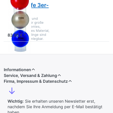
Stapelhilfe 3er-
Set
Ideale Aufbau- und
Aufräumhilfe für große
Bälle. Transparentes,
7-10 Tage
strapazierfähiges Material,
die einzelnen Ringe sind
83,95 € *
flach zusammenlegbar.
Informationen
Service, Versand & Zahlung
Firma, Impressum & Datenschutz
↓
Wichtig:
Sie erhalten unseren Newsletter erst,
nachdem Sie Ihre Anmeldung per E-Mail bestätigt
haben.