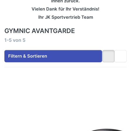
Ihnen zurück.
Vielen Dank für Ihr Verständnis!
Ihr JK Sportvertrieb Team
GYMNIC AVANTGARDE
Suchergebnisse:
1-5
von
5
Filtern & Sortieren
Drücken
Drücken
Sie ENTER
Sie
für mehr
ENTER
Optionen
für mehr
zu Hand
Optionen
Pumpe
zu Ball
(Zweikanal)
Schale