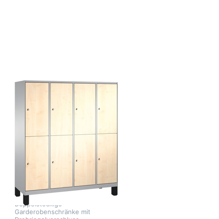
Drücken Sie ENTER
für mehr Optionen
zu
Garderobenschrank
doppelstöckig, 8
Fächer S3000
Evolo mit 400 mm
breiten HPL-
Dekortüren, mit
Füßen
Zu diesem Produkt liegen noch keine Bewertungen 
CP MOEBEL
Garderobenschrank
doppelstöckig, 8
Fächer S3000
Evolo mit 400
mm breiten HPL-
Dekortüren, mit
Füßen
Doppelstöckige
Garderobenschränke mit