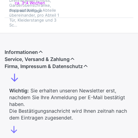
Drehriegelverschluss,
ca. 3-4 Wochen
Garderobenschränke,
doppelstöckig, 2 Abteile
Preis auf Anfrage
übereinander, pro Abteil 1
Tür, Kleiderstange und 3
Sc…
Informationen
Service, Versand & Zahlung
Firma, Impressum & Datenschutz
↓
Wichtig:
Sie erhalten unseren Newsletter erst,
nachdem Sie Ihre Anmeldung per E-Mail bestätigt
haben.
Die Bestätigungsnachricht wird Ihnen zeitnah nach
dem Eintragen zugesendet.
↓