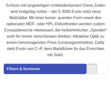
Schluss mit langweiligen Umkleideräumen! Diese Zeiten
sind endgültig vorbei – der S 3000 Evolo setzt neue
Maßstäbe. Mit einer konse- quenten Form sowie den
optionalen MDF- oder HPL-Dekorfronten werden zudem
Einsatzbereiche interessant, die herkömmlichen „Spinden“
wohl für immer verschlossen bleiben. Attraktive Optik zu
einem hervorragenden Preis-/Leistungsverhältnis: Dafür
steht Evolo von C+P, dem Marktführer für das Einrichten
mit Stahl.
Filtern & Sortieren
Drücken Sie ENTER
Drücken Sie ENTER
für mehr Optionen
für mehr Optionen
zu
zu
Garderobenschrank
Garderobenschrank
doppelstöckig, 4
doppelstöckig, 6
Fächer 3000
Fächer S3000