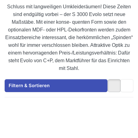
Schluss mit langweiligen Umkleideräumen! Diese Zeiten
sind endgültig vorbei – der S 3000 Evolo setzt neue
Maßstäbe. Mit einer konse- quenten Form sowie den
optionalen MDF- oder HPL-Dekorfronten werden zudem
Einsatzbereiche interessant, die herkömmlichen „Spinden“
wohl für immer verschlossen bleiben. Attraktive Optik zu
einem hervorragenden Preis-/Leistungsverhältnis: Dafür
steht Evolo von C+P, dem Marktführer für das Einrichten
mit Stahl.
Filtern & Sortieren
Drücken Sie ENTER
Drücken Sie ENTER
für mehr Optionen
für mehr Optionen
zu
zu
Garderobenschrank
Garderobenschrank
doppelstöckig, 4
doppelstöckig, 6
Fächer 3000
Fächer S3000