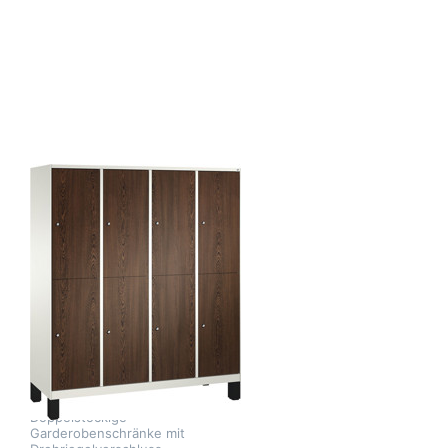
Drücken Sie ENTER
für mehr Optionen
zu
Garderobenschrank
doppelstöckig, 8
Fächer S3000
Evolo mit 300 mm
breiten HPL-
Dekortüren, mit
Füßen
Zu diesem Produkt liegen noch keine Bewertungen 
CP MOEBEL
Garderobenschrank
doppelstöckig, 8
Fächer S3000
Evolo mit 300
mm breiten HPL-
Dekortüren, mit
Füßen
Doppelstöckige
Garderobenschränke mit