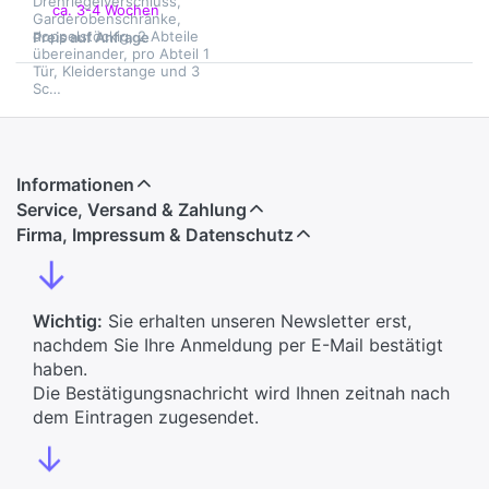
Drehriegelverschluss,
ca. 3-4 Wochen
Garderobenschränke,
doppelstöckig, 2 Abteile
Preis auf Anfrage
übereinander, pro Abteil 1
Tür, Kleiderstange und 3
Sc…
Informationen
Service, Versand & Zahlung
Firma, Impressum & Datenschutz
↓
Wichtig:
Sie erhalten unseren Newsletter erst,
nachdem Sie Ihre Anmeldung per E-Mail bestätigt
haben.
Die Bestätigungsnachricht wird Ihnen zeitnah nach
dem Eintragen zugesendet.
↓