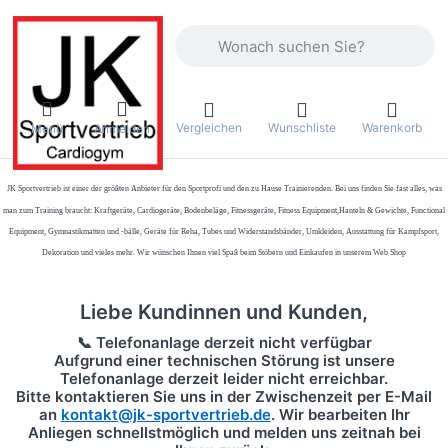
Geben Sie einen Suchbegriff ein. Währ
Vergleichen
Wunschliste
Warenkorb
Menü
Anmelden
JK Sportvertrieb
ist einer der größten Anbieter für den Sportprofi und den zu Hause Trainierenden. Bei uns finden Sie fast alles, was
man zum Training braucht: Kraftgeräte, Cardiogeräte, Bodenbeläge, Fitnessgeräte, Fitness Equipment,Hanteln & Gewichte, Functional
Equipment, Gymnastikmatten und -bälle, Geräte für Reha, Tubes und Widerstandsbänder, Umkleiden, Ausstattung für Kampfsport,
Dekoration und vieles mehr. Wir wünschen Ihnen viel Spaß beim Stöbern und Einkaufen in unserem Web Shop
Liebe Kundinnen und Kunden,
📞 Telefonanlage derzeit nicht verfügbar
Aufgrund einer technischen Störung ist unsere
Telefonanlage derzeit leider nicht erreichbar.
Bitte kontaktieren Sie uns in der Zwischenzeit per
E-Mail
an
kontakt@jk-sportvertrieb.de
. Wir bearbeiten Ihr
Anliegen schnellstmöglich und melden uns zeitnah bei