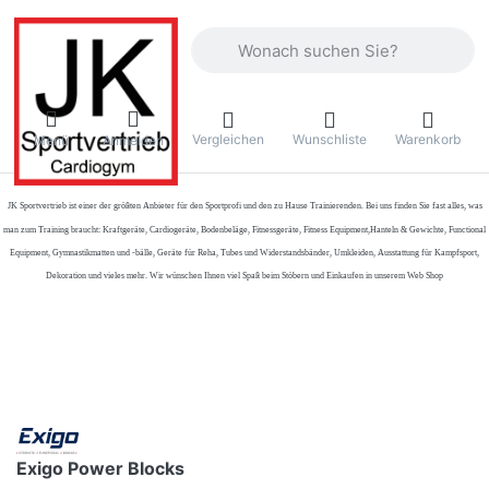
Geben Sie einen Suchbegriff ein. Währ
Vergleichen
Wunschliste
Warenkorb
Menü
Anmelden
JK Sportvertrieb
ist einer der größten Anbieter für den Sportprofi und den zu Hause Trainierenden. Bei uns finden Sie fast alles, was
man zum Training braucht: Kraftgeräte, Cardiogeräte, Bodenbeläge, Fitnessgeräte, Fitness Equipment,Hanteln & Gewichte, Functional
Equipment, Gymnastikmatten und -bälle, Geräte für Reha, Tubes und Widerstandsbänder, Umkleiden, Ausstattung für Kampfsport,
Dekoration und vieles mehr. Wir wünschen Ihnen viel Spaß beim Stöbern und Einkaufen in unserem Web Shop
Exigo Power Blocks