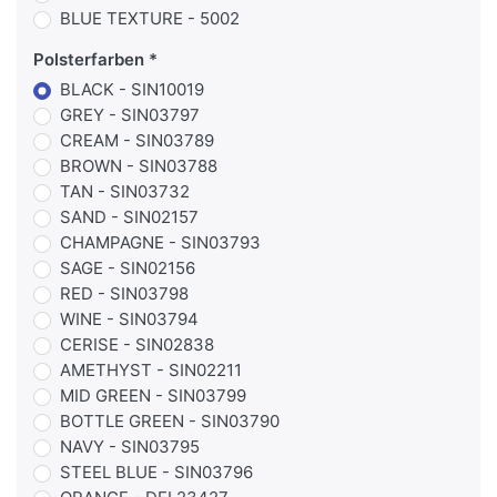
BLUE TEXTURE - 5002
Polsterfarben
BLACK - SIN10019
GREY - SIN03797
CREAM - SIN03789
BROWN - SIN03788
TAN - SIN03732
SAND - SIN02157
CHAMPAGNE - SIN03793
SAGE - SIN02156
RED - SIN03798
WINE - SIN03794
CERISE - SIN02838
AMETHYST - SIN02211
MID GREEN - SIN03799
BOTTLE GREEN - SIN03790
NAVY - SIN03795
STEEL BLUE - SIN03796