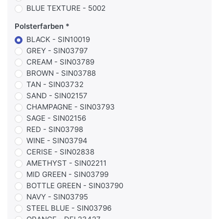
BLUE TEXTURE - 5002
Polsterfarben
BLACK - SIN10019
GREY - SIN03797
CREAM - SIN03789
BROWN - SIN03788
TAN - SIN03732
SAND - SIN02157
CHAMPAGNE - SIN03793
SAGE - SIN02156
RED - SIN03798
WINE - SIN03794
CERISE - SIN02838
AMETHYST - SIN02211
MID GREEN - SIN03799
BOTTLE GREEN - SIN03790
NAVY - SIN03795
STEEL BLUE - SIN03796