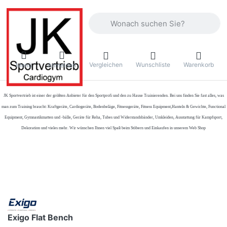
Geben Sie einen Suchbegriff ein. Währ
Vergleichen
Wunschliste
Warenkorb
Menü
Anmelden
JK Sportvertrieb
ist einer der größten Anbieter für den Sportprofi und den zu Hause Trainierenden. Bei uns finden Sie fast alles, was
man zum Training braucht: Kraftgeräte, Cardiogeräte, Bodenbeläge, Fitnessgeräte, Fitness Equipment,Hanteln & Gewichte, Functional
Equipment, Gymnastikmatten und -bälle, Geräte für Reha, Tubes und Widerstandsbänder, Umkleiden, Ausstattung für Kampfsport,
Dekoration und vieles mehr. Wir wünschen Ihnen viel Spaß beim Stöbern und Einkaufen in unserem Web Shop
Exigo Flat Bench