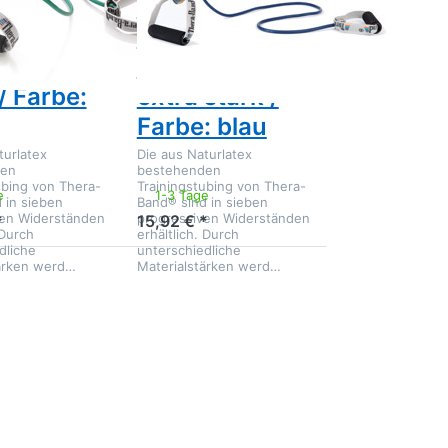
rainer
Bodytrainer
g mit
Tubing mit
mstoffgriff,
Schaumstoffgriff,
/ Farbe:
extra stark /
Farbe: blau
turlatex
Die aus Naturlatex
den
bestehenden
ubing von Thera-
Trainingstubing von Thera-
e
1-3 Tage
 in sieben
Band® sind in sieben
ven Widerständen
progressiven Widerständen
*
15,92 € *
 Durch
erhältlich. Durch
dliche
unterschiedliche
tärken werd…
Materialstärken werd…