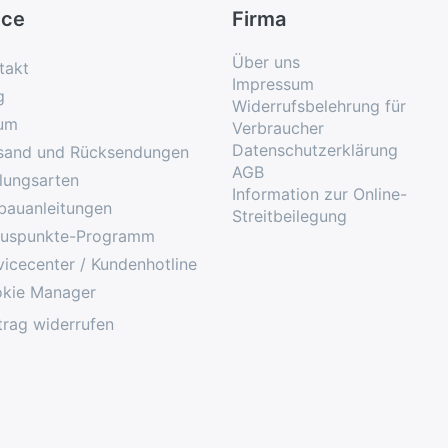
ice
Firma
Über uns
takt
Impressum
g
Widerrufsbelehrung für
um
Verbraucher
Datenschutzerklärung
sand und Rücksendungen
AGB
lungsarten
Information zur Online-
bauanleitungen
Streitbeilegung
uspunkte-Programm
vicecenter / Kundenhotline
kie Manager
trag widerrufen