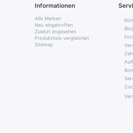
Informationen
Serv
Alle Marken
Kon
Neu eingetroffen
Blo
Zuletzt angesehen
For
Produktliste vergleichen
Sitemap
Ver
Zah
Auf
Bon
Ser
Coo
Ver