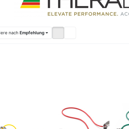
iere nach
Empfehlung
Drücken Sie
Drücken Sie
Drücke
TER für mehr
ENTER für mehr
ENTER fü
Optionen zu
Optionen zu
Option
hera-Band®
Thera-Band®
Thera-
Bodytrainer
Bodytrainer
Bodytr
Tubing mit
Tubing mit
Tubing
aumstoffgriff,
Schaumstoffgriff,
Schaumsto
ünn / Farbe:
mittel stark /
stark / 
Gelb
Farbe: Rot
Grü
Zu diesem Produkt liegen noch keine Bewertungen vor.
Zu diesem Produkt liegen noc
ZT
ARTZT
ARTZT
era-Band®
Thera-Band®
Ther