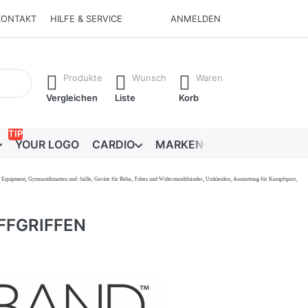
KONTAKT
HILFE & SERVICE
ANMELDEN
Ergebnisse. Drücken Sie die Eingabetaste, um alle Ergebnisse 
Produkte
Wunsch
Waren
Vergleichen
Liste
Korb
TIP
YOUR LOGO
CARDIO
MARKEN
RATGEBER
onal Equipment, Gymnastikmatten und -bälle, Geräte für Reha, Tubes und Widerstandsbänder, Umkleiden, Ausstattung für Kampfsport,
FFGRIFFEN