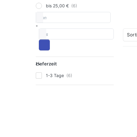
bis 25,00 €
von
Preisspanne
-
bis
Sort
Lieferzeit
Lieferzeit
EN
T
1-3 Tage
Sch
d
ART
Th