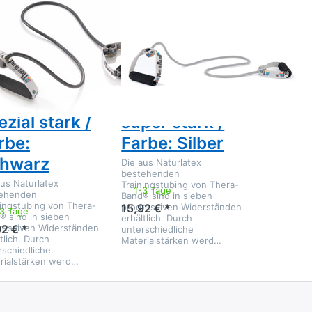
Zu diesem Produkt liegen noch keine Bewertungen vor.
Zu diesem Produkt liegen noc
ZT
ARTZT
era-Band®
Thera-Band®
dytrainer
Bodytrainer
bing mit
Tubing mit
haumstoffgriff,
Schaumstoffgriff,
ezial stark /
super stark /
rbe:
Farbe: Silber
hwarz
Die aus Naturlatex
bestehenden
aus Naturlatex
Trainingstubing von Thera-
1-3 Tage
ehenden
Band® sind in sieben
ningstubing von Thera-
progressiven Widerständen
15,92 € *
-3 Tage
® sind in sieben
erhältlich. Durch
ressiven Widerständen
92 € *
unterschiedliche
tlich. Durch
Materialstärken werd…
rschiedliche
rialstärken werd…