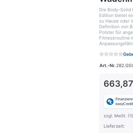
Die Body-Solid
Edition bietet e
zu Hause oder i
Definition von
Polster für an
Fitnessroutine m
Anpassungsfähig
Gebe
Art.-Nr.
282.GS
663,87
zzgl. MwSt. (1
Lieferzeit: