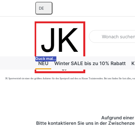
DE
Geben Sie einen Suchb
Guck mal...
NEU
Winter SALE bis zu 10% Rabatt
K
JK Sportvertrieb
ist einer der größten Anbieter für den Sportprofi und den zu Hause Trainierenden. Bei uns finden Sie fast alle
Aufgrund einer 
Bitte kontaktieren Sie uns in der Zwischenze