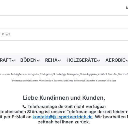
egriff ein. Während Sie tippen, erscheinen automatisch erste 
RAFT
BÖDEN
REHA
HOLZGERÄTE
AEROBIC
s, was man zum Training braucht: Kraftgeräte, Cardiogeräte, Bodenbeläge, Fitnessgeräte, Fitness Equipment,Hanteln & Gewichte, Functi
Dekoration und vieles mehr. Wir wünschen Ihnen viel Spaß beim Stöbern und Einkaufen in unserem Web Shop
Liebe Kundinnen und Kunden,
📞 Telefonanlage derzeit nicht verfügbar
technischen Störung ist unsere Telefonanlage derzeit leider n
it per
E-Mail
an
kontakt@jk-sportvertrieb.de
. Wir bearbeiten
zeitnah bei Ihnen zurück.