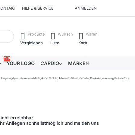
KONTAKT
HILFE & SERVICE
ANMELDEN
Ergebnisse. Drücken Sie die Eingabetaste, um alle Ergebnisse 
Produkte
Wunsch
Waren
Vergleichen
Liste
Korb
TIP
YOUR LOGO
CARDIO
MARKEN
RATGEBER
onal Equipment, Gymnastikmatten und -bälle, Geräte für Reha, Tubes und Widerstandsbänder, Umkleiden, Ausstattung für Kampfsport,
icht erreichbar.
 Ihr Anliegen schnellstmöglich und melden uns