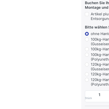
Buchen Sie I
Montage und 
Artikel pl
Entsorgun
Bitte wählen 
ohne Hant
100kg-Han
(Gusseise
100kg-Han
100kg-Han
(Polyureth
120kg-Han
(Gusseise
120kg-Han
120kg-Han
(Polyureth
Stück