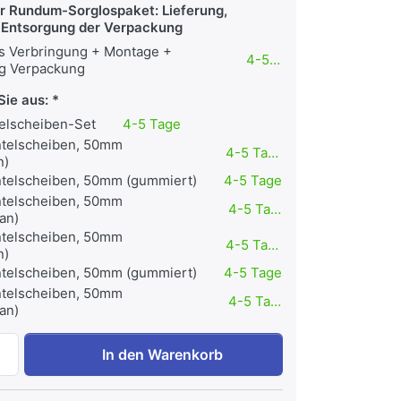
hr Rundum-Sorglospaket: Lieferung,
Entsorgung der Verpackung
us Verbringung + Montage +
4-5 Tage
g Verpackung
Sie aus:
elscheiben-Set
4-5 Tage
telscheiben, 50mm
4-5 Tage
n)
telscheiben, 50mm (gummiert)
4-5 Tage
telscheiben, 50mm
4-5 Tage
an)
telscheiben, 50mm
4-5 Tage
n)
telscheiben, 50mm (gummiert)
4-5 Tage
telscheiben, 50mm
4-5 Tage
an)
Body-Solid Kniebeugen- und Wadenmaschine Black Edition z
In den Warenkorb