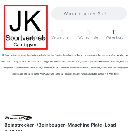
Geben Sie einen Suchbegriff ein. Währ
Vergleichen
Wunschliste
Warenkorb
Menü
Anmelden
JK Sportvertrieb
ist einer der größten Anbieter für den Sportprofi und den zu Hause Trainierenden. Bei uns finden Sie fast alles, was
man zum Training braucht: Kraftgeräte, Cardiogeräte, Bodenbeläge, Fitnessgeräte, Fitness Equipment,Hanteln & Gewichte, Functional
Equipment, Gymnastikmatten und -bälle, Geräte für Reha, Tubes und Widerstandsbänder, Umkleiden, Ausstattung für Kampfsport,
Dekoration und vieles mehr. Wir wünschen Ihnen viel Spaß beim Stöbern und Einkaufen in unserem Web Shop
Beinstrecker-/Beinbeuger-Maschine Plate-Load