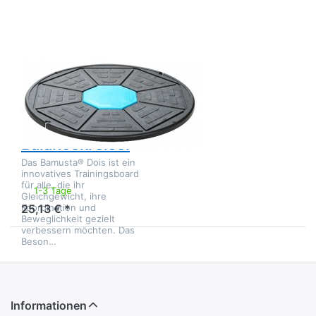
Balancekreisel
Zu diesem Produkt liegen noch keine Bewertungen 
TRENDY SPORT
Bamusta Dois
Kunststoff
Balancekreisel
Das Bamusta® Dois ist ein
innovatives Trainingsboard
für alle, die ihr
1-3 Tage
Gleichgewicht, ihre
Koordination und
25,13 € *
Beweglichkeit gezielt
verbessern möchten. Das
Beson…
Informationen