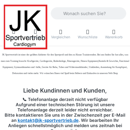
Geben Sie einen Suchbegriff ein. Währ
Vergleichen
Wunschliste
Warenkorb
Menü
Anmelden
JK Sportvertrieb
ist einer der größten Anbieter für den Sportprofi und den zu Hause Trainierenden. Bei uns finden Sie fast alles, was
man zum Training braucht: Kraftgeräte, Cardiogeräte, Bodenbeläge, Fitnessgeräte, Fitness Equipment,Hanteln & Gewichte, Functional
Equipment, Gymnastikmatten und -bälle, Geräte für Reha, Tubes und Widerstandsbänder, Umkleiden, Ausstattung für Kampfsport,
Dekoration und vieles mehr. Wir wünschen Ihnen viel Spaß beim Stöbern und Einkaufen in unserem Web Shop
Liebe Kundinnen und Kunden,
📞 Telefonanlage derzeit nicht verfügbar
Aufgrund einer technischen Störung ist unsere
Telefonanlage derzeit leider nicht erreichbar.
Bitte kontaktieren Sie uns in der Zwischenzeit per
E-Mail
an
kontakt@jk-sportvertrieb.de
. Wir bearbeiten Ihr
Anliegen schnellstmöglich und melden uns zeitnah bei